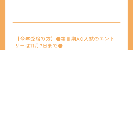
【今年受験の方】●第Ⅲ期AO入試のエント
リーは11月7日まで●
校舎見学＆個別相談会でAO面談を受けら
れる！
「学力に自信はないけど、やる気だけは誰にも負け
ない！」そんな方にオススメ！
校舎見学＆個別相談会にて面談を受けることが可能