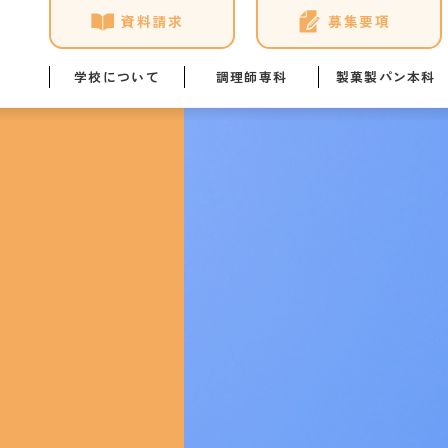
資料請求
募集要項
学校について
調理師専科
製菓製パン本科
学校概要
調理師専科の学び
製菓製パン本科の学び
年間ス
ユマニテク4つの安心
講師・スタッフ紹介
講師・スタッフ紹介
教員ブ
NEWS & TOPICS
施設・設備
施設・設備
学生の
アクセス
学科イベント
学科イベント
ひとり
資格取得
資格取得