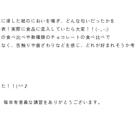
に浸した紙のにおいを嗅ぎ、どんな匂いだったかを
に混入していたら大変！！(-_-;)
いの食べ比べや数種類のチョコレートの食べ比べで
歯ざわりなどを感じ、どれが好まれそうか考察
した！！(^^♪
C様 毎年有意義な講習をありがとうございます。