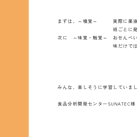
まずは、～嗅覚～ 実際に薬液
班ごとに発表！実際に食品
次に ～味覚・触覚～ おせんべ
味だけではなく、舌触りや
みんな、楽しそうに学習していま
食品分析開発センターSUNATE