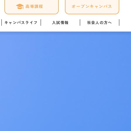
高等課程
オープンキャンパス
キャンパスライフ
入試情報
社会人の方へ
ケジュール
募集要項
専門実践教育訓練給付金制
度
ログ
オープンキャンパス詳細
「職業実践専門課程」につ
いて
1日
Web出願はこちら
暮らし情報