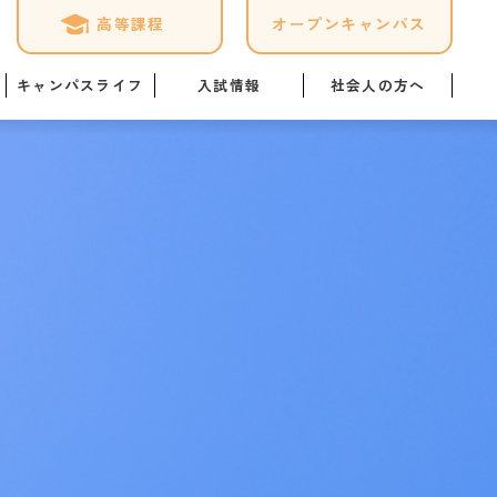
高等課程
オープンキャンパス
キャンパスライフ
入試情報
社会人の方へ
ケジュール
募集要項
専門実践教育訓練給付金制
度
ログ
オープンキャンパス詳細
「職業実践専門課程」につ
いて
1日
Web出願はこちら
暮らし情報