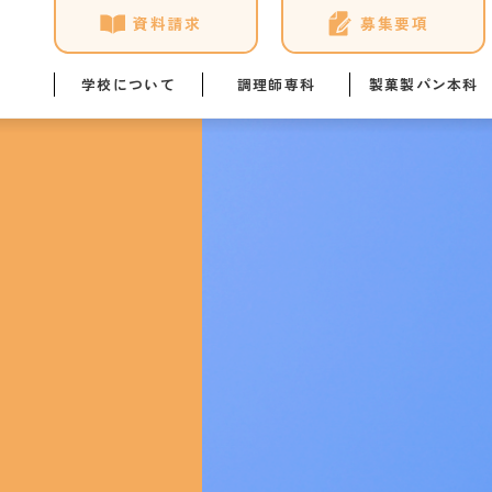
資料請求
募集要項
学校について
調理師専科
製菓製パン本科
学校概要
調理師専科の学び
製菓製パン本科の学び
年間ス
ユマニテク4つの安心
講師・スタッフ紹介
講師・スタッフ紹介
教員ブ
NEWS & TOPICS
施設・設備
施設・設備
学生の
アクセス
学科イベント
学科イベント
ひとり
資格取得
資格取得