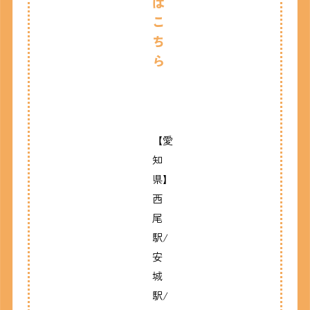
は
こ
ち
ら
【愛
知
県】
西
尾
駅/
安
城
駅/