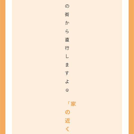
の
街
か
ら
直
行
し
ま
す
よ
☺
「家
の
近
く