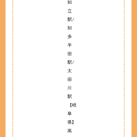
知
立
駅/
知
多
半
田
駅/
太
田
川
駅
【岐
阜
県】
高