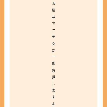
古
屋
ユ
マ
ニ
テ
ク
が
一
部
負
担
し
ま
す
よ