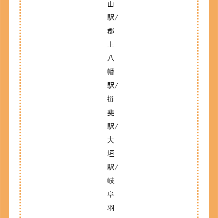
山
駅/
郡
上
八
幡
駅/
揖
斐
駅/
大
垣
駅/
岐
阜
羽