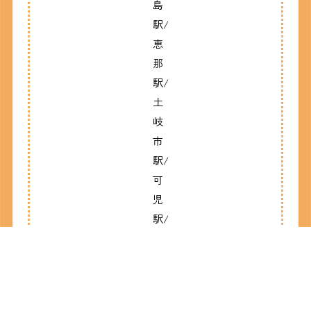
島
駅/
恵
那
駅/
土
岐
市
駅/
可
児
駅/
美
濃
太
田