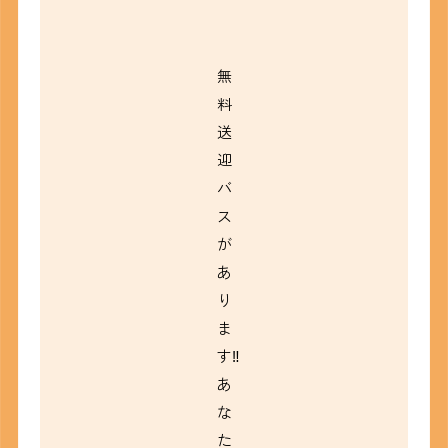
無
料
送
迎
バ
ス
が
あ
り
ま
す‼
あ
な
た