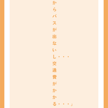
か
ら
バ
ス
が
出
な
い
し・・・
交
通
費
が
か
か
る・・・」