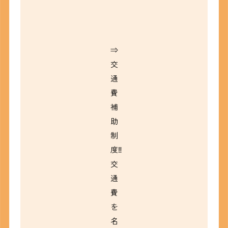
⇒
交
通
費
補
助
制
度‼
交
通
費
を
名