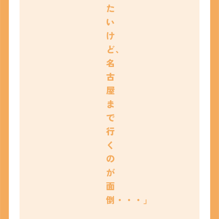
た
い
け
ど、
名
古
屋
ま
で
行
く
の
が
面
倒・・・」