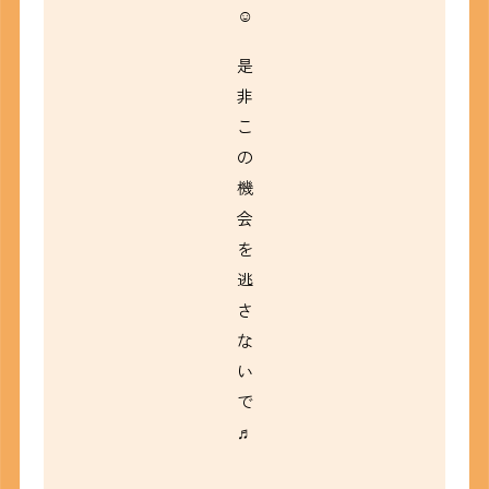
☺
是
非
こ
の
機
会
を
逃
さ
な
い
で
♬