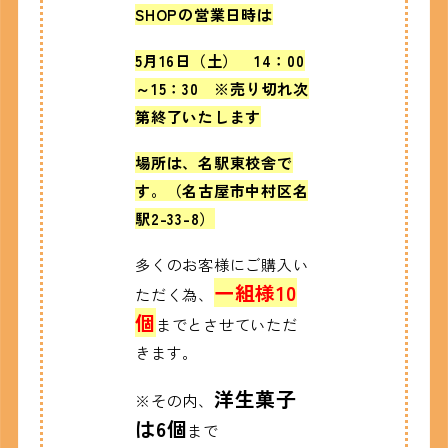
SHOPの営業日時は
5月16日（土） 14：00
～15：30 ※売り切れ次
第終了いたします
場所は、名駅東校舎で
す。（名古屋市中村区名
駅2-33-8）
多くのお客様にご購入い
一組様10
ただく為、
個
までとさせていただ
きます。
洋生菓子
※その内、
は6個
まで