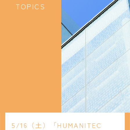
TOPICS
5/16（土）「HUMANITEC