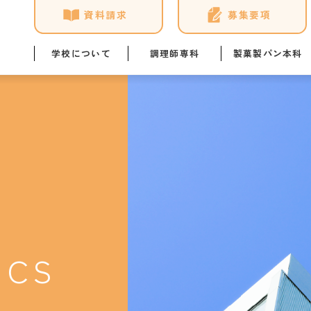
資料請求
募集要項
学校について
調理師専科
製菓製パン本科
学校概要
調理師専科の学び
製菓製パン本科の学び
年間ス
ユマニテク4つの安心
講師・スタッフ紹介
講師・スタッフ紹介
教員ブ
NEWS & TOPICS
施設・設備
施設・設備
学生の
アクセス
学科イベント
学科イベント
ひとり
ICS
資格取得
資格取得