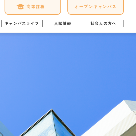
高等課程
オープンキャンパス
キャンパスライフ
入試情報
社会人の方へ
ケジュール
募集要項
専門実践教育訓練給付金制
度
ログ
オープンキャンパス詳細
「職業実践専門課程」につ
いて
1日
Web出願はこちら
暮らし情報