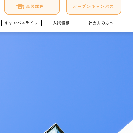
高等課程
オープンキャンパス
キャンパスライフ
入試情報
社会人の方へ
ケジュール
募集要項
専門実践教育訓練給付金制
度
ログ
オープンキャンパス詳細
「職業実践専門課程」につ
いて
1日
Web出願はこちら
暮らし情報