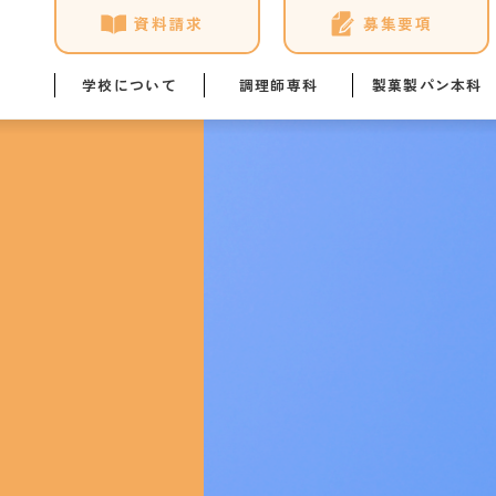
資料請求
募集要項
学校について
調理師専科
製菓製パン本科
学校概要
調理師専科の学び
製菓製パン本科の学び
年間ス
ユマニテク4つの安心
講師・スタッフ紹介
講師・スタッフ紹介
教員ブ
NEWS & TOPICS
施設・設備
施設・設備
学生の
アクセス
学科イベント
学科イベント
ひとり
資格取得
資格取得