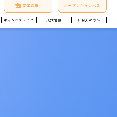
高等課程
オープンキャンパス
キャンパスライフ
入試情報
社会人の方へ
ケジュール
募集要項
専門実践教育訓練給付金制
度
ログ
オープンキャンパス詳細
「職業実践専門課程」につ
いて
1日
Web出願はこちら
暮らし情報