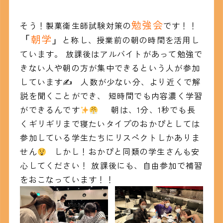
勉強会
そう！製菓衛生師試験対策の
です！！
「
朝学
」
と称し、授業前の朝の時間を活用し
ています。 放課後はアルバイトがあって勉強で
きない人や朝の方が集中できるという人が参加
しています✍
人数が少ない分、より近くで解
説を聞くことができ、 短時間でも内容濃く学習
ができるんです
朝は、1分、1秒でも長
くギリギリまで寝たいタイプのおかぴとしては
参加している学生たちにリスペクトしかありま
せん
しかし！おかぴと同類の学生さんも安
心してください！ 放課後にも、自由参加で補習
をおこなっています！！