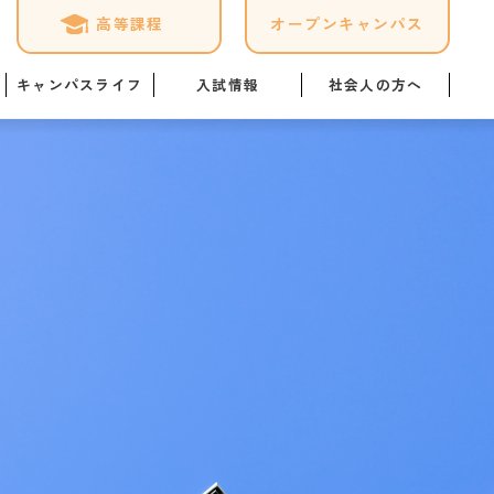
高等課程
オープンキャンパス
キャンパスライフ
入試情報
社会人の方へ
ケジュール
募集要項
専門実践教育訓練給付金制
度
ログ
オープンキャンパス詳細
「職業実践専門課程」につ
いて
1日
Web出願はこちら
暮らし情報