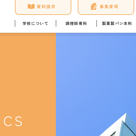
資料請求
募集要項
学校について
調理師専科
製菓製パン本科
学校概要
調理師専科の学び
製菓製パン本科の学び
年間ス
ユマニテク4つの安心
講師・スタッフ紹介
講師・スタッフ紹介
教員ブ
NEWS & TOPICS
施設・設備
施設・設備
学生の
アクセス
学科イベント
学科イベント
ひとり
ICS
資格取得
資格取得