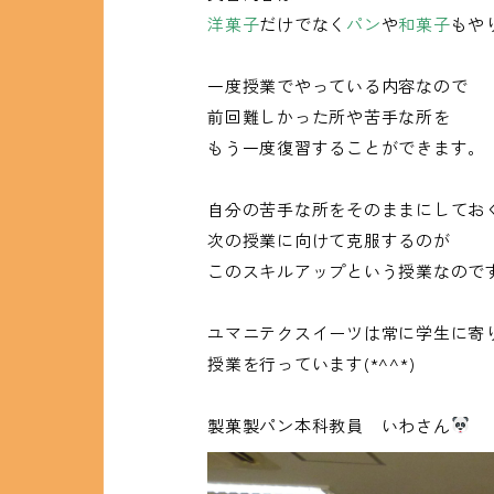
洋菓子
だけでなく
パン
や
和菓子
もや
一度授業でやっている内容なので
前回難しかった所や苦手な所を
もう一度復習することができます。
自分の苦手な所をそのままにしてお
次の授業に向けて克服するのが
このスキルアップという授業なので
ユマニテクスイーツは常に学生に寄
授業を行っています(*^^*)
製菓製パン本科教員 いわさん