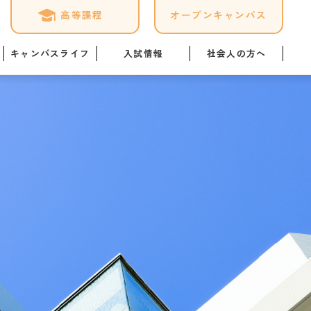
高等課程
オープンキャンパス
キャンパスライフ
入試情報
社会人の方へ
ケジュール
募集要項
専門実践教育訓練給付金制
度
ログ
オープンキャンパス詳細
「職業実践専門課程」につ
いて
1日
Web出願はこちら
暮らし情報