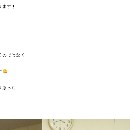
ります！
くのではなく
す
り添った