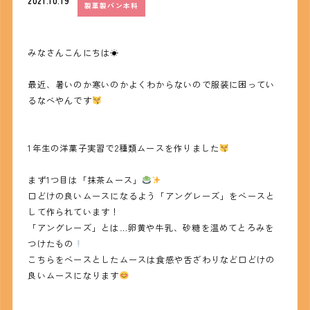
2021.10.19
製菓製パン本科
みなさんこんにちは☀
最近、暑いのか寒いのかよくわからないので服装に困ってい
るなべやんです
1年生の洋菓子実習で2種類ムースを作りました
まず1つ目は「抹茶ムース」
口どけの良いムースになるよう「アングレーズ」をベースと
して作られています！
「アングレーズ」とは…卵黄や牛乳、砂糖を温めてとろみを
つけたもの
こちらをベースとしたムースは食感や舌ざわりなど口どけの
良いムースになります