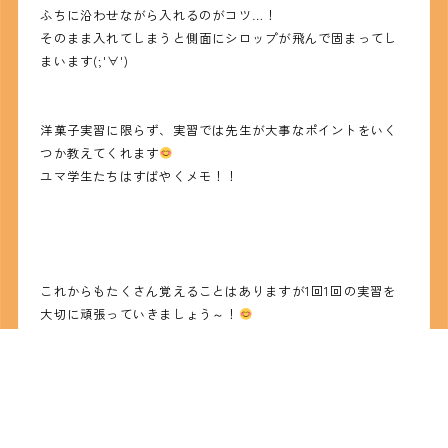
ふちに沿わせながら入れるのがコツ…！
そのまま入れてしまうと側面にシロップが飛んで固まってし
まいます(;'∀')
洋菓子実習に限らず、実習では先生が大事なポイントをいく
つか教えてくれます
ユマ学生たちはすばやくメモ！！
これからもたくさん覚えることはありますが1回1回の実習を
大切に頑張っていきましょう～！
以上 なべやんでした