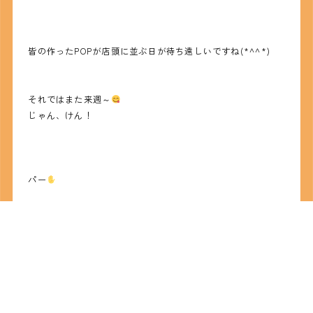
皆の作ったPOPが店頭に並ぶ日が待ち遠しいですね(*^^*)
それではまた来週～
じゃん、けん！
パー
製菓製パン本科教員 いわさん
でしたっ