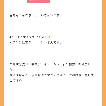
皆さんこんにちは、いわさん
です
4/16日「女子マラソンの日
」
マラソンは苦手・・・いわさんです。
２年生は先日、製菓デザイン「カラー」の授業がありまし
た。
講師はなんと！皆大好きユマニテクスイーツの校長、星野先
生です☆