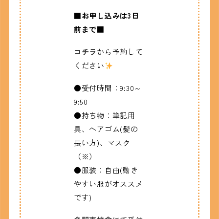
■お申し込みは3日
前まで■
コチラ
から予約して
ください
●受付時間：9:30～
9:50
●持ち物：筆記用
具、ヘアゴム(髪の
長い方)、マスク
（※）
●服装：自由(動き
やすい服がオススメ
です)