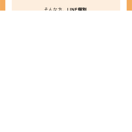
そんな方、
LINE個別
相談
や
オンライン個別相談
会
を行っています
LINEトークでの相談
は「個別相談」とメ
ッセージを送ってく
ださい。
オンライン個別相談
会は、LINEビデオ通
話でお話しします♪
パンフレットや募集
要項を見ながらの相