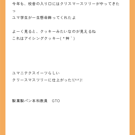
今年も、校舎の入り口にはクリスマースツリーがやってきた
っ
ユマ学生が一生懸命飾ってくれたよ
よーく見ると、クッキーみたいなのが見えるね
これはアイシングクッキー( *´艸｀)
ユマニテクスイーツらしい
クリースマスツリーに仕上がった!(^^)!
製菓製パン本科教員 GTO