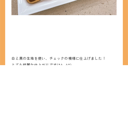
白と黒の生地を使い、チェックの模様に仕上げました！
とても綺麗な仕上がりです(*^_^*)
こういった同じ材料でも、様々な表現ができるのが
お菓子作りの魅力でもあります。
そんなお菓子作りの奥深さを知っていって下さいね(*'▽')
製菓製パン本科教員 YAMAHA