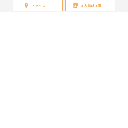
アクセス
個人情報保護
お問い合わせ
リンク集
サイトマップ
情報公開
資料請求
職業実践教育課程
求人票登録
スタッフ募集
当サイト内のあらゆる画像や文章などの情報を無断転載することは著作権侵
害にあたる行為のため禁止します。